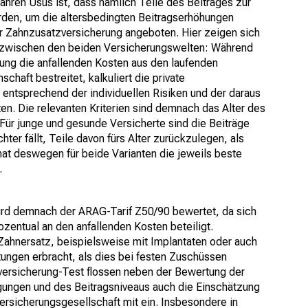
ahren Usus ist, dass nämlich Teile des Beitrages zur
rden, um die altersbedingten Beitragserhöhungen
r Zahnzusatzversicherung angeboten. Hier zeigen sich
 zwischen den beiden Versicherungswelten: Während
ung die anfallenden Kosten aus den laufenden
chaft bestreitet, kalkuliert die private
 entsprechend der individuellen Risiken und der daraus
en. Die relevanten Kriterien sind demnach das Alter des
 Für junge und gesunde Versicherte sind die Beiträge
ter fällt, Teile davon fürs Alter zurückzulegen, als
o hat deswegen für beide Varianten die jeweils beste
.
ird demnach der ARAG-Tarif Z50/90 bewertet, da sich
zentual an den anfallenden Kosten beteiligt.
ahnersatz, beispielsweise mit Implantaten oder auch
tungen erbracht, als dies bei festen Zuschüssen
versicherung-Test flossen neben der Bewertung der
ungen und des Beitragsniveaus auch die Einschätzung
ersicherungsgesellschaft mit ein. Insbesondere in