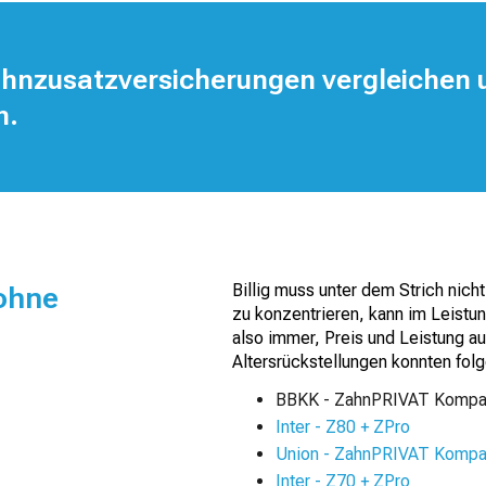
ahnzusatzversicherungen vergleichen 
n.
ohne
Billig muss unter dem Strich nich
zu konzentrieren, kann im Leistun
also immer, Preis und Leistung a
Altersrückstellungen konnten fol
BBKK - ZahnPRIVAT Kompa
Inter - Z80 + ZPro
Union - ZahnPRIVAT Kompa
Inter - Z70 + ZPro