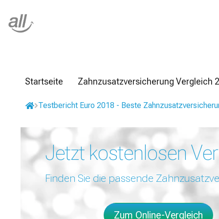
Z
u
m
I
n
h
a
l
Startseite
Zahnzusatzversicherung Vergleich 
t
s
Testbericht Euro 2018 - Beste Zahnzusatzversicher
p
r
i
n
Jetzt kostenlosen Ver
g
e
n
Finden Sie die passende Zahnzusatzve
Zum Online-Vergleich