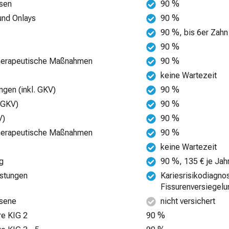
esen
90 %
 und Onlays
90 %
90 %, bis 6er Zahn
90 %
-therapeutische Maßnahmen
90 %
keine Wartezeit
ngen (inkl. GKV)
90 %
. GKV)
90 %
V)
90 %
-therapeutische Maßnahmen
90 %
keine Wartezeit
ng
90 %, 135 € je Jah
istungen
Kariesrisikodiagno
Fissurenversiegelu
hsene
nicht versichert
re KIG 2
90 %