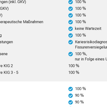
ngen (inkl. GKV)
100 %
. GKV)
100 %
V)
100 %
-therapeutische Maßnahmen
100 %
keine Wartezeit
ng
100 %
istungen
Kariesrisikodiagno
Fissurenversiegelu
hsene
100 %,
nur in Folge eines 
re KIG 2
100 %
re KIG 3 - 5
100 %
100 %
90 %
90 %