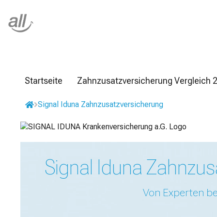
Z
u
m
I
n
h
a
l
Startseite
Zahnzusatzversicherung Vergleich 
t
s
Signal Iduna Zahnzusatzversicherung
p
r
i
n
g
Signal Iduna Zahnzus
e
n
Von Experten be