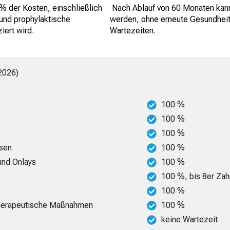
0 % der Kosten, einschließlich
Nach Ablauf von 60 Monaten kann 
 und prophylaktische
werden, ohne erneute Gesundheits
iert wird.
Wartezeiten.
2026
)
100 %
100 %
100 %
esen
100 %
 und Onlays
100 %
100 %, bis 8er Zah
100 %
-therapeutische Maßnahmen
100 %
keine Wartezeit