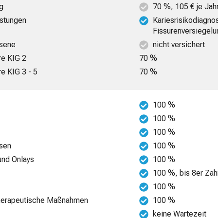
ng
70 %, 105 € je Jah
istungen
Kariesrisikodiagno
Fissurenversiegelu
hsene
nicht versichert
re KIG 2
70 %
re KIG 3 - 5
70 %
100 %
100 %
100 %
esen
100 %
 und Onlays
100 %
100 %, bis 8er Zah
100 %
-therapeutische Maßnahmen
100 %
keine Wartezeit