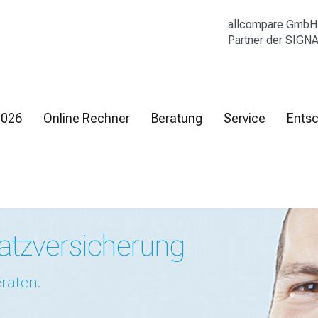
allcompare GmbH
Partner der SIGN
2026
Online Rechner
Beratung
Service
Entsc
atz­versicherung
raten.