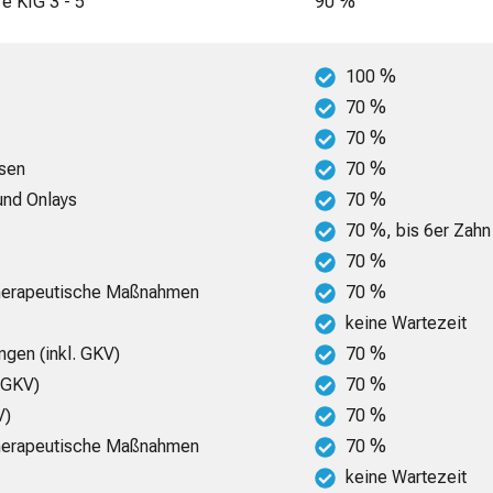
re KIG 3 - 5
90 %
100 %
70 %
70 %
esen
70 %
 und Onlays
70 %
70 %, bis 6er Zahn
70 %
-therapeutische Maßnahmen
70 %
keine Wartezeit
ngen (inkl. GKV)
70 %
. GKV)
70 %
V)
70 %
-therapeutische Maßnahmen
70 %
keine Wartezeit