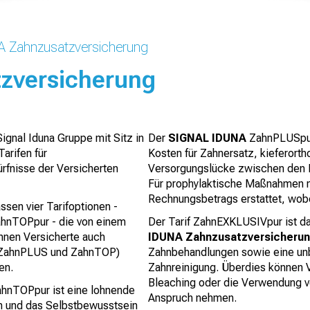
A Zahnzusatzversicherung
zversicherung
Signal Iduna Gruppe mit Sitz in
Der
SIGNAL IDUNA
ZahnPLUSpur 
arifen für
Kosten für Zahnersatz, kieferor
ürfnisse der Versicherten
Versorgungslücke zwischen den L
Für prophylaktische Maßnahmen 
Rechnungsbetrags erstattet, wobe
sen vier Tarifoptionen -
nTOPpur - die von einem
Der Tarif ZahnEXKLUSIVpur ist 
nnen Versicherte auch
IDUNA Zahnzusatzversicheru
V, ZahnPLUS und ZahnTOP)
Zahnbehandlungen sowie eine unb
en.
Zahnreinigung. Überdies können
Bleaching oder die Verwendung vo
hnTOPpur ist eine lohnende
Anspruch nehmen.
en und das Selbstbewusstsein