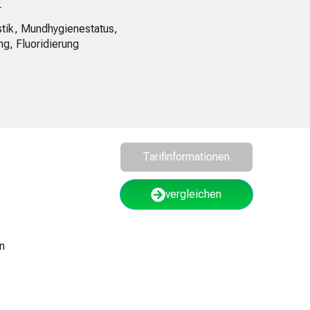
r
stik, Mundhygienestatus,
ng, Fluoridierung
Tarifinformationen
vergleichen
n