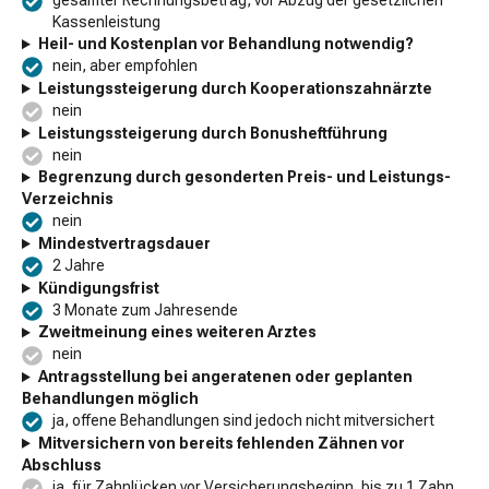
gesamter Rechnungsbetrag, vor Abzug der gesetzlichen
Kassenleistung
Heil- und Kostenplan vor Behandlung notwendig?
nein, aber empfohlen
Leistungssteigerung durch Kooperationszahnärzte
nein
Leistungssteigerung durch Bonusheftführung
nein
Begrenzung durch gesonderten Preis- und Leistungs-
Verzeichnis
nein
Mindestvertragsdauer
2 Jahre
Kündigungsfrist
3 Monate zum Jahresende
Zweitmeinung eines weiteren Arztes
nein
Antragsstellung bei angeratenen oder geplanten
Behandlungen möglich
ja, offene Behandlungen sind jedoch nicht mitversichert
Mitversichern von bereits fehlenden Zähnen vor
Abschluss
ja, für Zahnlücken vor Versicherungsbeginn, bis zu 1 Zahn