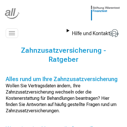
Z
u
m
I
n
Hilfe und Kontakt
h
Navigation
a
anzeigen
l
Zahnzusatzversicherung -
t
Ratgeber
s
p
r
i
Alles rund um Ihre Zahnzusatzversicherung
n
Wollen Sie Vertragsdaten ändern, Ihre
g
Zahnzusatzversicherung wechseln oder die
e
Kostenerstattung für Behandlungen beantragen? Hier
n
finden Sie Antworten auf häufig gestellte Fragen rund um
Zahnzusatzversicherungen.