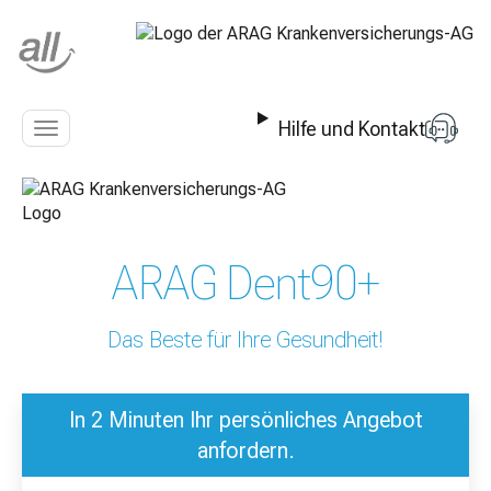
Z
u
m
I
n
Hilfe und Kontakt
h
Navigation
a
anzeigen
l
t
s
p
ARAG Dent90+
r
i
n
Das Beste für Ihre Gesundheit!
g
e
n
In 2 Minuten Ihr persönliches Angebot
anfordern.