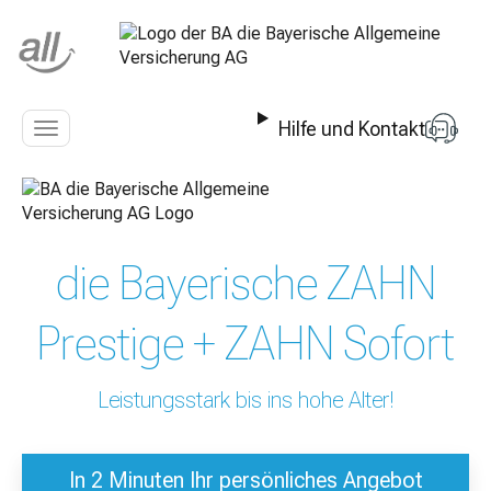
Z
u
m
I
n
Hilfe und Kontakt
h
Navigation
a
anzeigen
l
t
s
p
die Bayerische ZAHN
r
i
n
Prestige + ZAHN Sofort
g
e
n
Leistungsstark bis ins hohe Alter!
In 2 Minuten Ihr persönliches Angebot