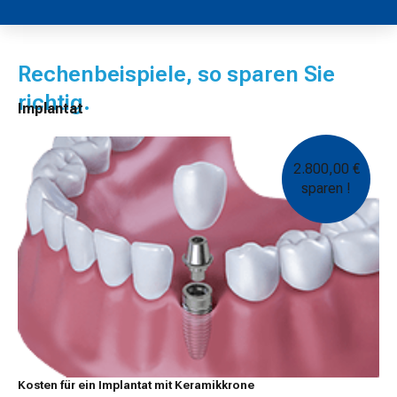
Rechenbeispiele, so sparen Sie
richtig.
Implantat
2.800,00 €
sparen !
Kosten für ein Implantat mit Keramikkrone