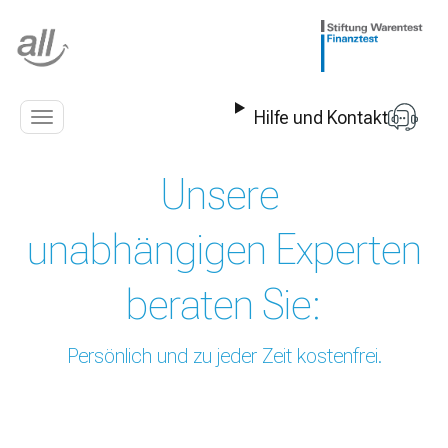
Z
u
m
I
n
Hilfe und Kontakt
h
Navigation
a
anzeigen
l
Unsere
t
s
p
unabhängigen Experten
r
i
beraten Sie:
n
g
e
Persönlich und zu jeder Zeit kostenfrei.
n