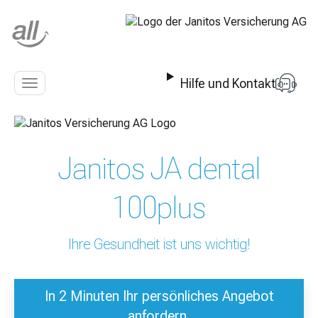
Z
u
m
I
n
Hilfe und Kontakt
h
Navigation
a
anzeigen
l
t
s
Janitos JA dental
p
r
i
100plus
n
g
e
Ihre Gesundheit ist uns wichtig!
n
In 2 Minuten Ihr persönliches Angebot
anfordern.