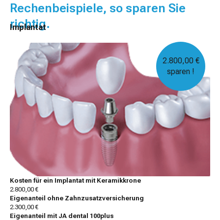
Rechenbeispiele, so sparen Sie
richtig.
Implantat
2.800,00 €
sparen !
Kosten für ein Implantat mit Keramikkrone
2.800,00 €
Eigenanteil ohne Zahnzusatzversicherung
2.300,00 €
Eigenanteil mit JA dental 100plus