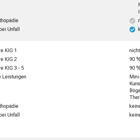
rthopädie
bei Unfall
re KIG 1
nicht
re KIG 2
90 %
re KIG 3 - 5
90 %
e Leistungen
Mini
Kuns
Böge
Ther
rthopädie
kein
bei Unfall
kein