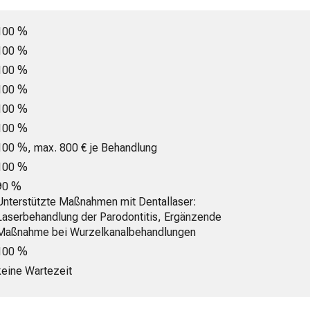
100 %
100 %
100 %
100 %
100 %
100 %
100 %, max. 800 € je Behandlung
100 %
90 %
Unterstützte Maßnahmen mit Dentallaser:
Laserbehandlung der Parodontitis, Ergänzende
Maßnahme bei Wurzelkanalbehandlungen
100 %
keine Wartezeit