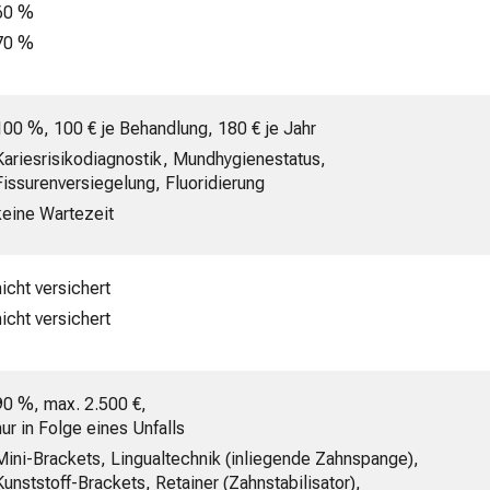
60 %
70 %
100 %, 100 € je Behandlung, 180 € je Jahr
Kariesrisikodiagnostik, Mundhygienestatus,
Fissurenversiegelung, Fluoridierung
keine Wartezeit
nicht versichert
nicht versichert
90 %, max. 2.500 €,
nur in Folge eines Unfalls
Mini-Brackets, Lingualtechnik (inliegende Zahnspange),
Kunststoff-Brackets, Retainer (Zahnstabilisator),