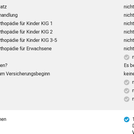
satz
nicht
ehandlung
nicht
rthopädie für Kinder KIG 1
nicht
rthopädie für Kinder KIG 2
nicht
rthopädie für Kinder KIG 3-5
nicht
orthopädie für Erwachsene
nicht
den?
Es b
 zum Versicherungsbeginn
kein
men