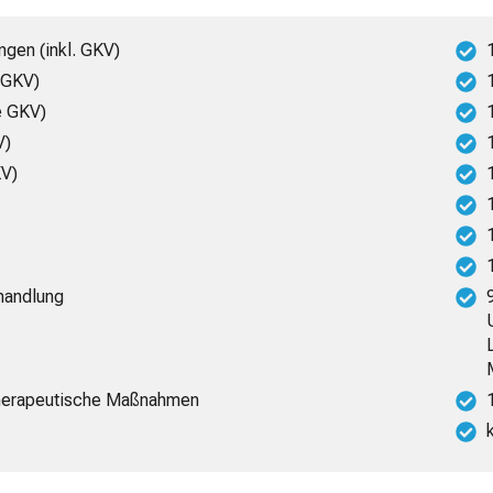
ngen (inkl. GKV)
. GKV)
e GKV)
V)
KV)
handlung
-therapeutische Maßnahmen