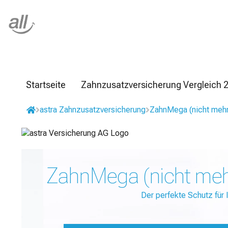
Z
u
m
I
n
h
a
l
Startseite
Zahnzusatzversicherung Vergleich 
t
s
astra Zahnzusatzversicherung
ZahnMega (nicht mehr
p
r
i
n
g
ZahnMega (nicht meh
e
n
Der perfekte Schutz für 