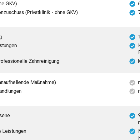
hne GKV)
zuschuss (Privatklinik - ohne GKV)
ng
istungen
professionelle Zahnreinigung
zahnaufhellende Maßnahme)
handlungen
hsene
e Leistungen