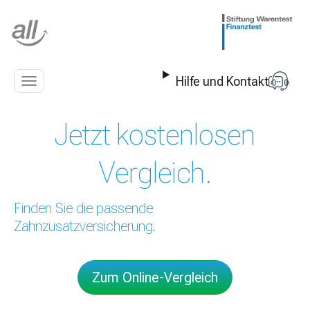
Z
u
m
I
n
Hilfe und Kontakt
h
Navigation
a
anzeigen
l
Jetzt kostenlosen
t
s
p
Vergleich.
r
i
n
Finden Sie die passende
g
Zahnzusatzversicherung.
e
n
Zum Online-Vergleich