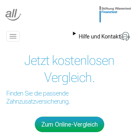
Z
u
m
I
n
Hilfe und Kontakt
h
Navigation
a
anzeigen
l
Jetzt kostenlosen
t
s
p
Vergleich.
r
i
n
Finden Sie die passende
g
Zahnzusatzversicherung.
e
n
Zum Online-Vergleich