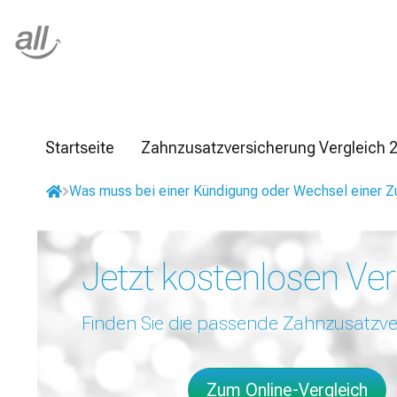
Z
u
m
I
n
h
a
l
Startseite
Zahnzusatzversicherung Vergleich 
t
s
Was muss bei einer Kündigung oder Wechsel einer Z
p
r
i
n
Jetzt kostenlosen Ver
g
e
n
Finden Sie die passende Zahnzusatzve
Zum Online-Vergleich