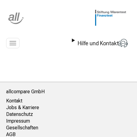
Z
u
m
I
n
h
Hilfe und Kontakt
a
Navigation
l
anzeigen
t
s
p
r
i
n
allcompare GmbH
g
Kontakt
e
Jobs & Karriere
n
Datenschutz
Impressum
Gesellschaften
AGB