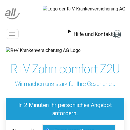
Z
u
m
I
n
Hilfe und Kontakt
h
Navigation
a
anzeigen
l
t
s
R+V Zahn comfort Z2U
p
r
i
Wir machen uns stark für Ihre Gesundheit.
n
g
e
In 2 Minuten Ihr persönliches Angebot
n
anfordern.