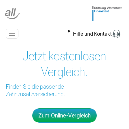
Z
u
m
I
n
Hilfe und Kontakt
h
Navigation
a
anzeigen
l
Jetzt kostenlosen
t
s
p
Vergleich.
r
i
n
Finden Sie die passende
g
Zahnzusatzversicherung.
e
n
Zum Online-Vergleich