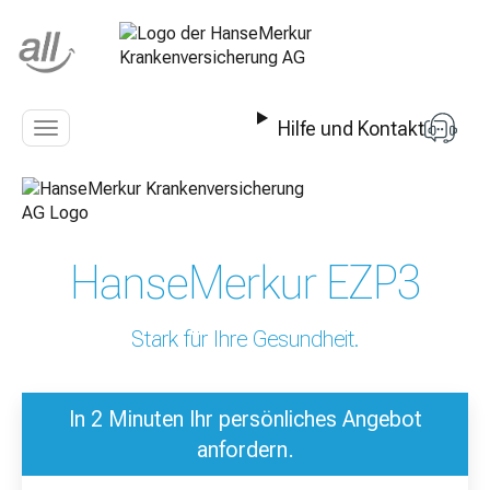
Z
u
m
I
n
Hilfe und Kontakt
h
Navigation
a
anzeigen
l
t
s
p
HanseMerkur EZP3
r
i
n
Stark für Ihre Gesundheit.
g
e
n
In 2 Minuten Ihr persönliches Angebot
anfordern.