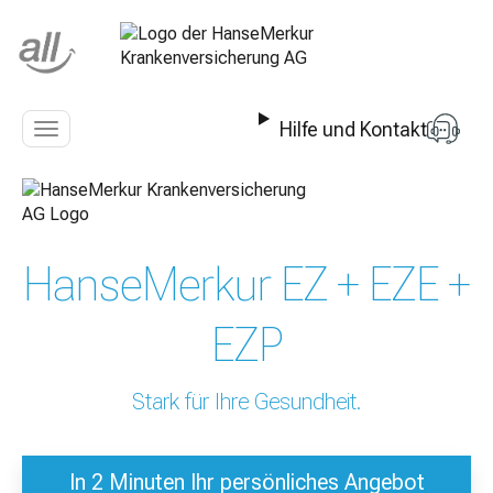
Z
u
m
I
n
Hilfe und Kontakt
h
Navigation
a
anzeigen
l
t
s
p
HanseMerkur EZ + EZE +
r
i
n
EZP
g
e
n
Stark für Ihre Gesundheit.
In 2 Minuten Ihr persönliches Angebot