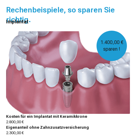
Rechenbeispiele, so sparen Sie
richtig.
Implantat
1.400,00 €
sparen !
Kosten für ein Implantat mit Keramikkrone
2.800,00 €
Eigenanteil ohne Zahnzusatzversicherung
2.300,00 €