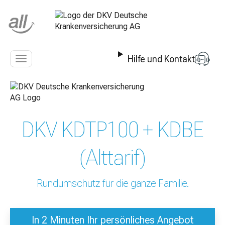
Z
u
m
I
n
Hilfe und Kontakt
h
Navigation
a
anzeigen
l
t
s
p
DKV KDTP100 + KDBE
r
i
n
(Alttarif)
g
e
n
Rundumschutz für die ganze Familie.
In 2 Minuten Ihr persönliches Angebot