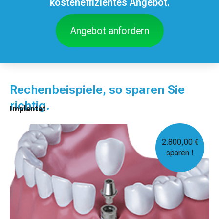
kosteneffizientes Angebot.
Angebot anfordern
Rechenbeispiele, so sparen Sie
richtig.
Implantat
2.800,00 €
sparen !