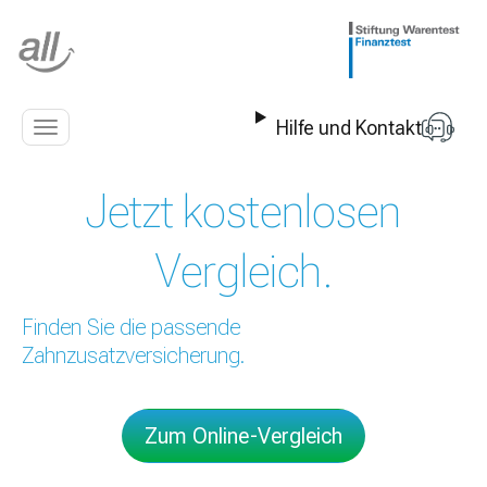
Z
u
m
I
n
Hilfe und Kontakt
h
Navigation
a
anzeigen
l
Jetzt kostenlosen
t
s
p
Vergleich.
r
i
n
Finden Sie die passende
g
Zahnzusatzversicherung.
e
n
Zum Online-Vergleich