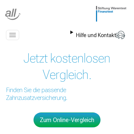
Z
u
m
I
n
Hilfe und Kontakt
h
Navigation
a
anzeigen
l
Jetzt kostenlosen
t
s
p
Vergleich.
r
i
n
Finden Sie die passende
g
Zahnzusatzversicherung.
e
n
Zum Online-Vergleich