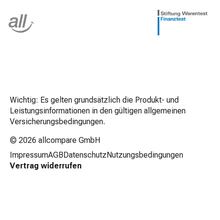
Z
u
m
I
n
h
a
l
t
Wichtig: Es gelten grundsätzlich die Produkt- und
s
Leistungsinformationen in den gültigen allgemeinen
p
Versicherungsbedingungen.
r
i
© 2026
allcompare GmbH
n
Impressum
AGB
Datenschutz
Nutzungsbedingungen
g
Vertrag widerrufen
e
n