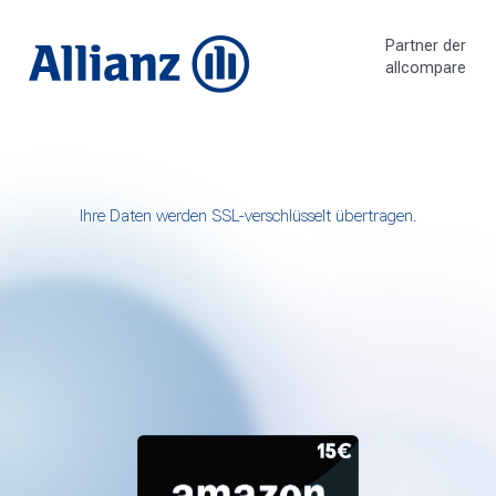
Z
u
Partner der
m
allcompare
I
n
h
a
l
t
Ihre Daten werden SSL-verschlüsselt übertragen.
s
p
r
i
n
g
e
n